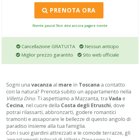
PRENOTA ORA
Niente paura! Non devi ancora pagare niente
Cancellazione GRATUITA
Nessun anticipo
Miglior prezzo garantito
Sito web ufficiale
Sogni una
vacanza
al
mare
in
Toscana
a contatto
con la natura? Prenota subito un appartamento nella
Villetta Dino
. Ti aspettiamo a Mazzanta, tra
Vada
e
Cecina
, nel cuore della
Costa degli Etruschi
, dove
potrai rilassarti, abbronzarti, godere romantici
tramonti e assaporare le bellezze di questo angolo di
paradiso insieme alla tua famiglia.
Con i suoi giardini attrezzati e le comode terrazze, gli
appartamenti trilocali di
Villetta Dino
sono la