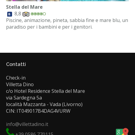
Stella del Mare
8,8
Piscine, animazione, pineta, sabbia fine e mare blu, un
paradiso per i bambini e per i genitori.
Contatti
Check-in
Villetta Dino
c/o Hotel Residence Stella del Mare
via Sardegna 5a
località Mazzanta - Vada (Livorno)
CIN: IT049017B4DAG4VURW
info@villettadino.it
+39 0586 770115